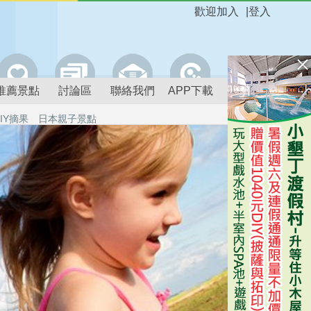
歡迎加入
|
登入
推薦景點
討論區
聯絡我們
APP下載
IY摘果
日本親子景點