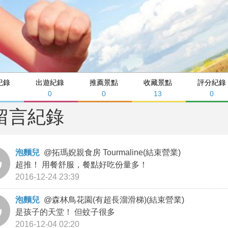
紀錄
出遊紀錄
推薦景點
收藏景點
評分紀錄
0
0
13
0
留言紀錄
泡麵兒
@
拓瑪婗親食房 Tourmaline(結束營業)
超推！ 用餐舒服，餐點好吃份量多！
2016-12-24 23:39
泡麵兒
@
森林鳥花園(有超長溜滑梯)(結束營業)
是孩子的天堂！ 但蚊子很多
2016-12-04 02:20