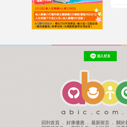
回到首頁
．
好康優惠
．
最新留言
．
關於