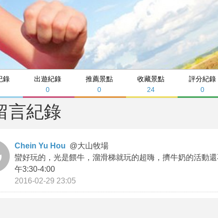
紀錄
出遊紀錄
推薦景點
收藏景點
評分紀錄
0
0
24
0
留言紀錄
Chein Yu Hou
@
大山牧場
蠻好玩的，光是餵牛，溜滑梯就玩的超嗨，擠牛奶的活動還
午3:30-4:00
2016-02-29 23:05