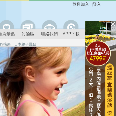
歡迎加入
|
登入
推薦景點
討論區
聯絡我們
APP下載
IY摘果
日本親子景點