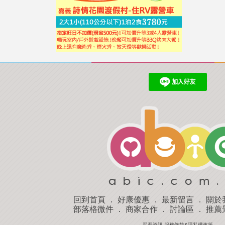
回到首頁
．
好康優惠
．
最新留言
．
關於
部落格微件
．
商家合作
．
討論區
．
推薦
羿磊資訊 服務條款&隱私權政策