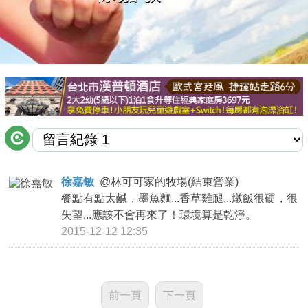
商家合作
推薦景點
討論區
聯絡我們
徐嘉敏
@
林可可家的牧場(結束營業)
餐點有點太鹹，墨魚麵...香草雞腿...燉飯很硬，很
APP下載
失望...應該不會再來了！環境算是乾淨。
2015-12-12 12:35
前一頁
下一頁