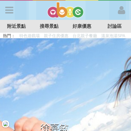
歡迎加入
附近景點
搜尋景點
好康優惠
討論區
APP登入
熱門：
特色遊戲場
親子住房優惠
台北親子餐廳
溫泉泡湯SPA
溜滑梯民宿
觀光工廠
DIY摘果
日本親子景點
首 頁
搜尋景點
好康優惠
最新消息
最新留言
徐嘉敏