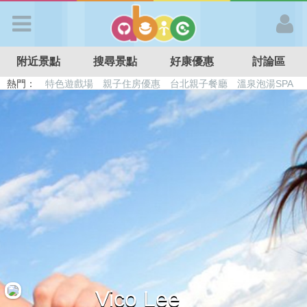
歡迎加入
附近景點
搜尋景點
好康優惠
討論區
APP登入
熱門：
特色遊戲場
親子住房優惠
台北親子餐廳
溫泉泡湯SPA
溜滑梯民宿
觀光工廠
DIY摘果
日本親子景點
首 頁
搜尋景點
好康優惠
最新消息
最新留言
Vico Lee