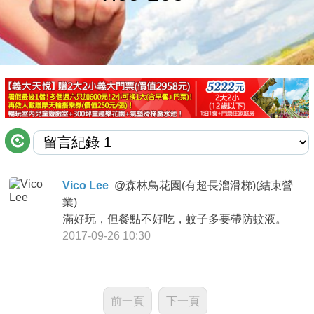
商家合作
推薦景點
討論區
聯絡我們
Vico Lee
@
森林鳥花園(有超長溜滑梯)(結束營
業)
APP下載
滿好玩，但餐點不好吃，蚊子多要帶防蚊液。
2017-09-26 10:30
前一頁
下一頁