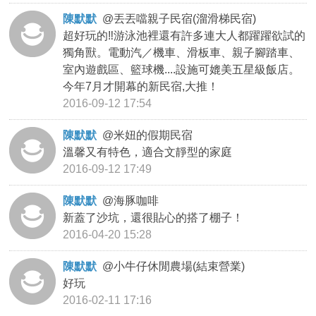
陳默默
@
丟丟噹親子民宿(溜滑梯民宿)
超好玩的‼游泳池裡還有許多連大人都躍躍欲試的
獨角獸。電動汽／機車、滑板車、親子腳踏車、
室內遊戲區、籃球機....設施可媲美五星級飯店。
今年7月才開幕的新民宿,大推！
2016-09-12 17:54
陳默默
@
米妞的假期民宿
溫馨又有特色，適合文靜型的家庭
2016-09-12 17:49
陳默默
@
海豚咖啡
新蓋了沙坑，還很貼心的搭了棚子！
2016-04-20 15:28
陳默默
@
小牛仔休閒農場(結束營業)
好玩
2016-02-11 17:16