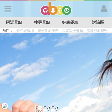
歡迎加入
附近景點
搜尋景點
好康優惠
討論區
APP登入
熱門：
溜滑梯民宿
觀光工廠
DIY摘果
日本親子景點
特色遊戲場
親子住房優惠
台北親子餐廳
溫泉泡湯SPA
首 頁
搜尋景點
好康優惠
最新消息
最新留言
陳默默