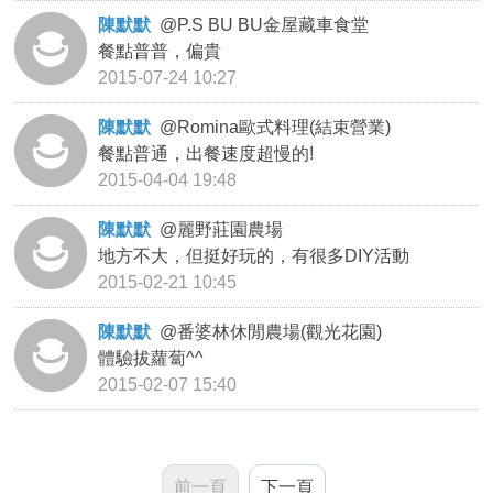
陳默默
@
P.S BU BU金屋藏車食堂
餐點普普，偏貴
2015-07-24 10:27
陳默默
@
Romina歐式料理(結束營業)
餐點普通，出餐速度超慢的!
2015-04-04 19:48
陳默默
@
麗野莊園農場
地方不大，但挺好玩的，有很多DIY活動
2015-02-21 10:45
陳默默
@
番婆林休閒農場(觀光花園)
體驗拔蘿蔔^^
2015-02-07 15:40
前一頁
下一頁