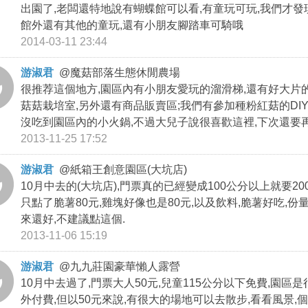
出園了,老闆還特地說有蝴蝶館可以看,有童玩可玩,我們才發
館外還有其他的童玩,還有小朋友腳踏車可騎哦
2014-03-11 23:44
游淑君
@
魔菇部落生態休閒農場
很推荐這個地方,園區內有小朋友愛玩的溜滑梯,還有好大片的
菇菇栽培室,另外還有商品販賣區;我們有參加種粉紅菇的DIY
沒吃到園區內的小火鍋,不過大兒子說很喜歡這裡,下次還要
2013-11-25 17:52
游淑君
@
紙箱王創意園區(大坑店)
10月中去的(大坑店),門票真的已經變成100公分以上就要20
只點了脆薯80元,雞塊好像也是80元,以及飲料,脆薯好吃,份
來還好,不建議點這個.
2013-11-06 15:19
游淑君
@
九九莊園豪華懶人露營
10月中去過了,門票大人50元,兒童115公分以下免費,園
外付費,但以50元來說,有很大的場地可以去散步,看看風景,