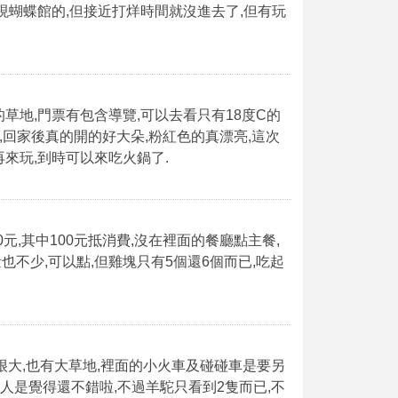
現蝴蝶館的,但接近打烊時間就沒進去了,但有玩
草地,門票有包含導覽,可以去看只有18度C的
,回家後真的開的好大朵,粉紅色的真漂亮,這次
再來玩,到時可以來吃火鍋了.
0元,其中100元抵消費,沒在裡面的餐廳點主餐,
量也不少,可以點,但雞塊只有5個還6個而已,吃起
區是很大,也有大草地,裡面的小火車及碰碰車是要另
個人是覺得還不錯啦,不過羊駝只看到2隻而已,不