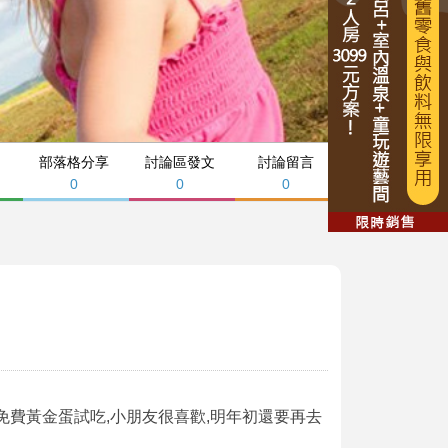
部落格分享
討論區發文
討論留言
0
0
0
免費黃金蛋試吃,小朋友很喜歡,明年初還要再去