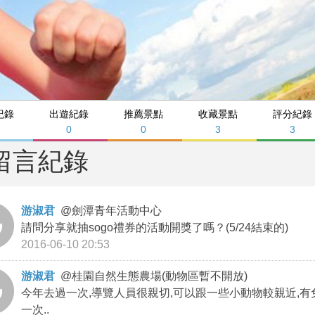
紀錄
出遊紀錄
推薦景點
收藏景點
評分紀錄
0
0
0
3
3
留言紀錄
游淑君
@
劍潭青年活動中心
請問分享就抽sogo禮券的活動開獎了嗎？(5/24結束的)
2016-06-10 20:53
游淑君
@
桂園自然生態農場(動物區暫不開放)
今年去過一次,導覽人員很親切,可以跟一些小動物較親近,有
一次..