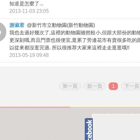
知道是怎麼了...
2013-11-03 23:05
游淑君
@
新竹市立動物園(新竹動物園)
我也去過好幾次了,這裡的動物園雖然較小,但跟大部份的動
更深刻哦,而且門票也很便宜,逛累了旁邊花市有賣很多吃的跟
以從來都沒逛完過. 所以很推荐大家來這裡走走逛逛哦!!
2013-05-19 09:48
第一頁
前一頁
1
下一頁