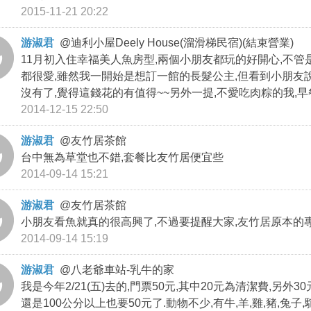
2015-11-21 20:22
游淑君
@
迪利小屋Deely House(溜滑梯民宿)(結束營業)
11月初入住幸福美人魚房型,兩個小朋友都玩的好開心,不管
都很愛,雖然我一開始是想訂一館的長髮公主,但看到小朋友
沒有了,覺得這錢花的有值得~~另外一提,不愛吃肉粽的我,早
2014-12-15 22:50
游淑君
@
友竹居茶館
台中無為草堂也不錯,套餐比友竹居便宜些
2014-09-14 15:21
游淑君
@
友竹居茶館
小朋友看魚就真的很高興了,不過要提醒大家,友竹居原本的
2014-09-14 15:19
游淑君
@
八老爺車站-乳牛的家
我是今年2/21(五)去的,門票50元,其中20元為清潔費,另
還是100公分以上也要50元了.動物不少,有牛,羊,雞,豬,兔