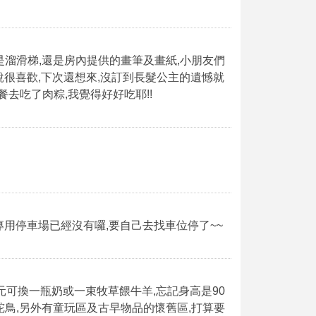
是溜滑梯,還是房內提供的畫筆及畫紙,小朋友們
說很喜歡,下次還想來,沒訂到長髮公主的遺憾就
餐去吃了肉粽,我覺得好好吃耶!!
專用停車場已經沒有囉,要自己去找車位停了~~
外30元可換一瓶奶或一束牧草餵牛羊,忘記身高是90
子,駝鳥,另外有童玩區及古早物品的懷舊區,打算要