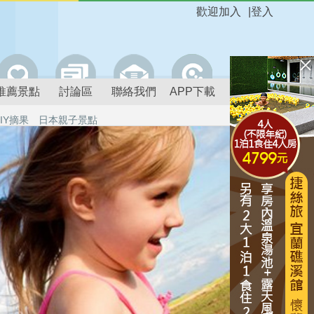
歡迎加入
|
登入
推薦景點
討論區
聯絡我們
APP下載
IY摘果
日本親子景點