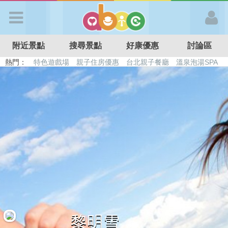
歡迎加入
附近景點
搜尋景點
好康優惠
討論區
APP登入
熱門：
特色遊戲場
親子住房優惠
台北親子餐廳
溫泉泡湯SPA
溜滑梯民宿
觀光工廠
DIY摘果
日本親子景點
首 頁
搜尋景點
好康優惠
最新消息
最新留言
黎明雪