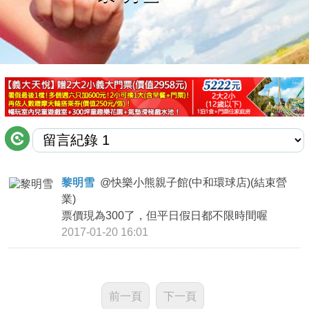
商家合作
推薦景點
討論區
聯絡我們
黎明雪
@
快樂小熊親子館(中和環球店)(結束營
業)
APP下載
票價現為300了，但平日假日都不限時間喔
2017-01-20 16:01
前一頁
下一頁