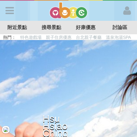
歡迎加入
附近景點
搜尋景點
好康優惠
討論區
APP登入
熱門：
特色遊戲場
親子住房優惠
台北親子餐廳
溫泉泡湯SPA
溜滑梯民宿
觀光工廠
DIY摘果
日本親子景點
首 頁
搜尋景點
好康優惠
最新消息
Hsu
Hsiao
最新留言
Ching