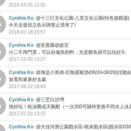
2018-03-25 11:31
Cynthia Ko
@
十三行文化公園-八里文化公園(特色遊戲場)
今天去發現立告示牌禁止滑草了!
2018-02-18 23:57
Cynthia Ko
@
至善園@故宮
小二不用門票，可以自備魚飼料，光是餵魚就可以玩好久
2017-10-30 13:27
Cynthia Ko
@
海盜小英雄-巨無霸氣墊(06/24-08/29)(活動
放電和避暑好去處
2017-08-12 18:43
Cynthia Ko
@
三芝白沙灣
很好玩！租泳圈或天鵝船（一次300可隨時更換不同水上泳
2017-07-23 13:15
Cynthia Ko
@
大佳河濱公園戲水區-噴泉戲水區(戲水區03/01