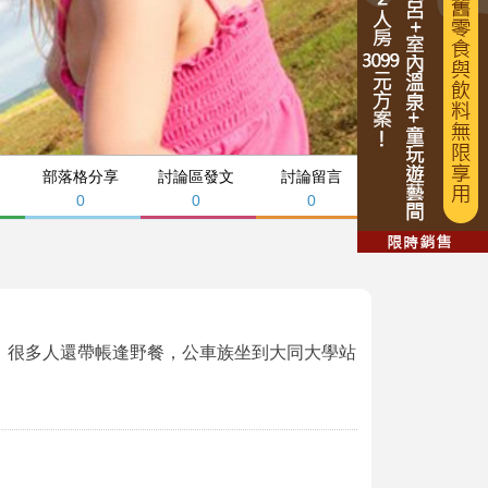
部落格分享
討論區發文
討論留言
0
0
0
。很多人還帶帳逢野餐，公車族坐到大同大學站