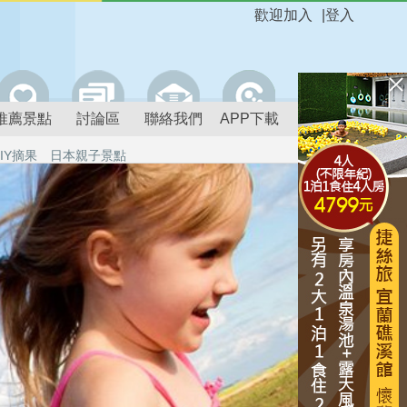
歡迎加入
|
登入
推薦景點
討論區
聯絡我們
APP下載
IY摘果
日本親子景點