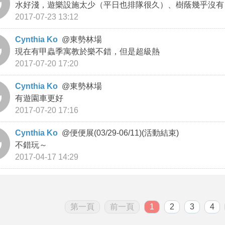
水好淺，遊樂設施太少（平日也排隊很久）、樹蔭幾乎沒有
2017-07-23 13:12
Cynthia Ko
@
東勢林場
現在有甲蟲季寓教於樂不錯，但是超級熱
2017-07-20 17:20
Cynthia Ko
@
東勢林場
有遊園車更好
2017-07-20 17:16
Cynthia Ko
@
便便展(03/29-06/11)(活動結束)
不錯玩～
2017-04-17 14:29
第一頁
前一頁
1
2
3
4