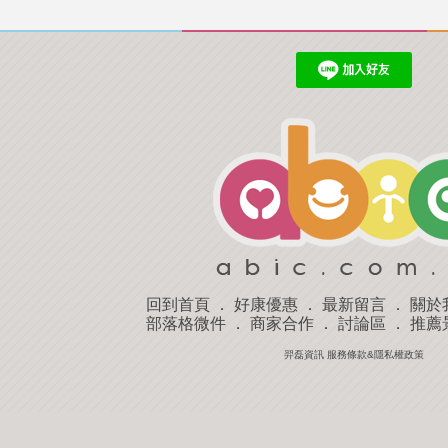
回到首頁
．
好康優惠
．
最新留言
．
關於
部落格微件
．
商家合作
．
討論區
．
推薦
羿磊資訊 服務條款&隱私權政策