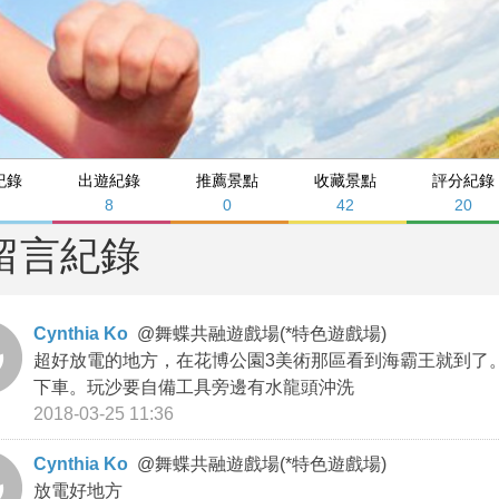
紀錄
出遊紀錄
推薦景點
收藏景點
評分紀錄
8
8
0
42
20
留言紀錄
Cynthia Ko
@
舞蝶共融遊戲場(*特色遊戲場)
超好放電的地方，在花博公園3美術那區看到海霸王就到了
下車。玩沙要自備工具旁邊有水龍頭沖洗
2018-03-25 11:36
Cynthia Ko
@
舞蝶共融遊戲場(*特色遊戲場)
放電好地方