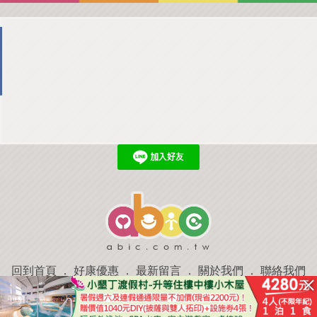
回到首頁
．
好康優惠
．
最新留言
．
關於我們
．
聯絡我們
部落格微件
．
商家合作
．
討論區
．
推薦景點
．
APP下載
羿磊資訊 服務條款&隱私權政策