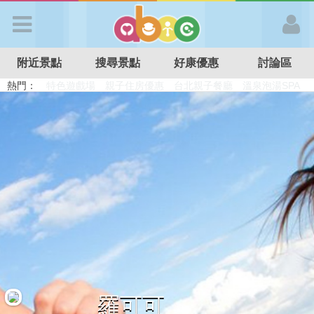
歡迎加入
附近景點
搜尋景點
好康優惠
討論區
APP登入
熱門：
溜滑梯民宿
觀光工廠
DIY摘果
日本親子景點
特色遊戲場
親子住房優惠
台北親子餐廳
溫泉泡湯SPA
首 頁
搜尋景點
好康優惠
最新消息
最新留言
羅可可