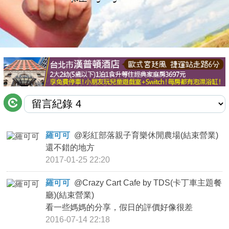
商家合作
推薦景點
討論區
聯絡我們
羅可可
@
彩紅部落親子育樂休閒農場(結束營業)
還不錯的地方
APP下載
2017-01-25 22:20
羅可可
@
Crazy Cart Cafe by TDS(卡丁車主題餐
廳)(結束營業)
看一些媽媽的分享，假日的評價好像很差
2016-07-14 22:18