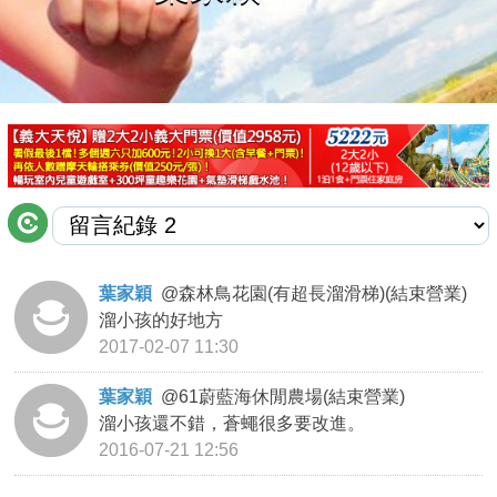
商家合作
推薦景點
討論區
聯絡我們
葉家穎
@
森林鳥花園(有超長溜滑梯)(結束營業)
溜小孩的好地方
APP下載
2017-02-07 11:30
葉家穎
@
61蔚藍海休閒農場(結束營業)
溜小孩還不錯，蒼蠅很多要改進。
2016-07-21 12:56