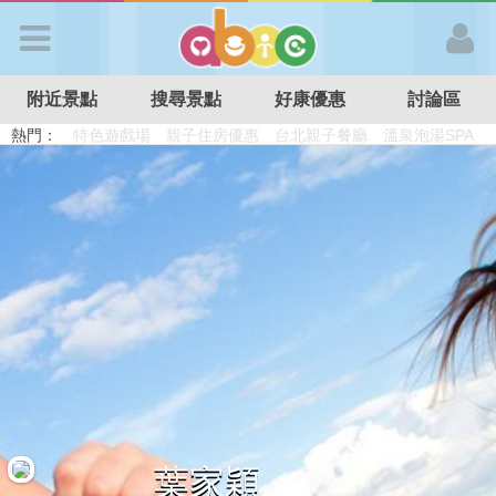
歡迎加入
附近景點
搜尋景點
好康優惠
討論區
APP登入
熱門：
溜滑梯民宿
觀光工廠
DIY摘果
日本親子景點
特色遊戲場
親子住房優惠
台北親子餐廳
溫泉泡湯SPA
首 頁
搜尋景點
好康優惠
最新消息
最新留言
葉家穎