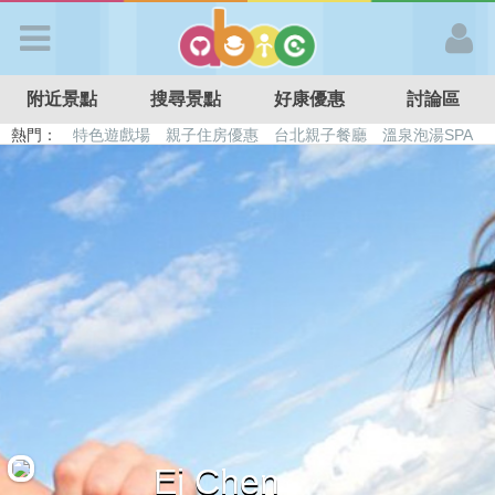
歡迎加入
附近景點
搜尋景點
好康優惠
討論區
APP登入
熱門：
特色遊戲場
親子住房優惠
台北親子餐廳
溫泉泡湯SPA
溜滑梯民宿
觀光工廠
DIY摘果
日本親子景點
首 頁
搜尋景點
好康優惠
最新消息
最新留言
Ej Chen