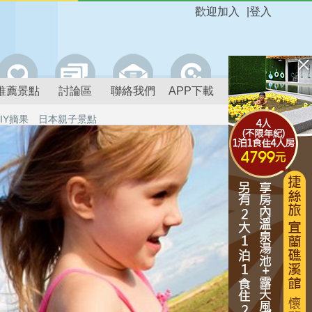
歡迎加入
|
登入
推薦景點
討論區
聯絡我們
APP下載
IY摘果
日本親子景點