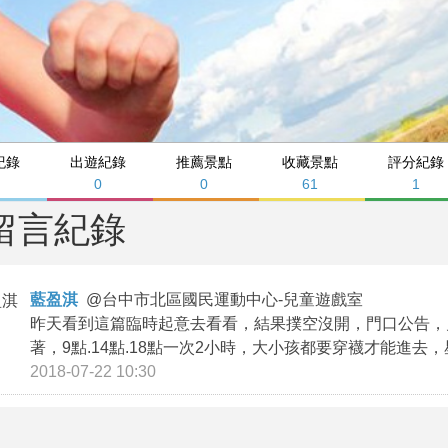
紀錄
出遊紀錄
推薦景點
收藏景點
評分紀錄
0
0
61
1
留言紀錄
藍盈淇
@
台中市北區國民運動中心-兒童遊戲室
昨天看到這篇臨時起意去看看，結果撲空沒開，門口公告，
著，9點.14點.18點一次2小時，大小孩都要穿襪才能進去
2018-07-22 10:30