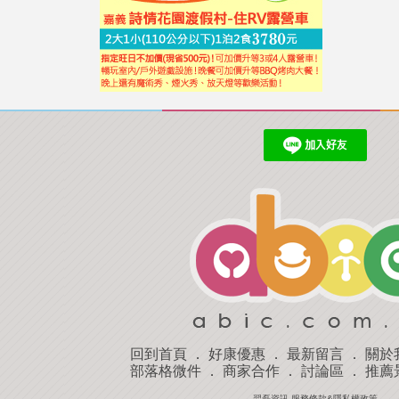
回到首頁
．
好康優惠
．
最新留言
．
關於
部落格微件
．
商家合作
．
討論區
．
推薦
羿磊資訊 服務條款&隱私權政策