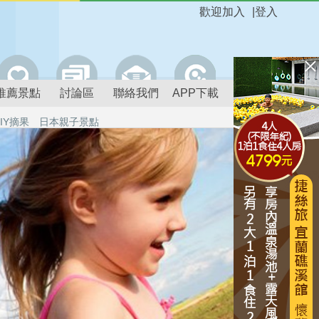
歡迎加入
|
登入
推薦景點
討論區
聯絡我們
APP下載
IY摘果
日本親子景點