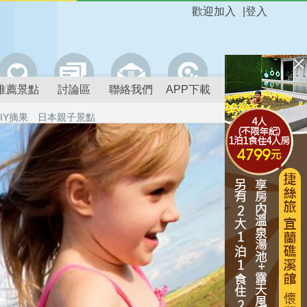
歡迎加入
|
登入
推薦景點
討論區
聯絡我們
APP下載
IY摘果
日本親子景點