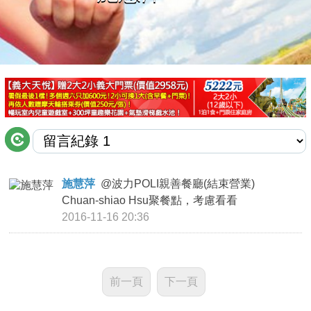
商家合作
推薦景點
討論區
聯絡我們
施慧萍
@
波力POLI親善餐廳(結束營業)
Chuan-shiao Hsu聚餐點，考慮看看
APP下載
2016-11-16 20:36
前一頁
下一頁