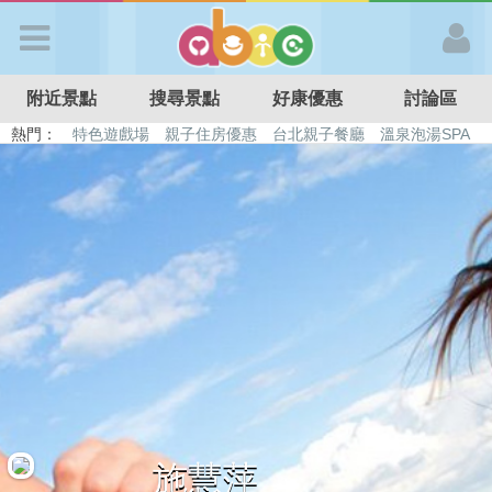
歡迎加入
附近景點
搜尋景點
好康優惠
討論區
APP登入
熱門：
特色遊戲場
親子住房優惠
台北親子餐廳
溫泉泡湯SPA
溜滑梯民宿
觀光工廠
DIY摘果
日本親子景點
首 頁
搜尋景點
好康優惠
最新消息
最新留言
施慧萍