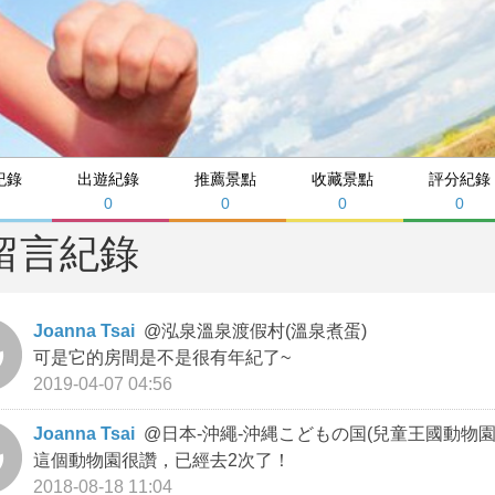
紀錄
出遊紀錄
推薦景點
收藏景點
評分紀錄
0
0
0
0
留言紀錄
Joanna Tsai
@
泓泉溫泉渡假村(溫泉煮蛋)
可是它的房間是不是很有年紀了~
2019-04-07 04:56
Joanna Tsai
@
日本-沖繩-沖縄こどもの国(兒童王國動物園
這個動物園很讚，已經去2次了！
2018-08-18 11:04