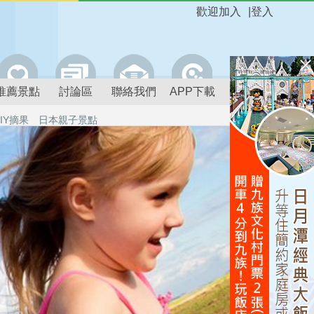
歡迎加入
|
登入
推薦景點
討論區
聯絡我們
APP下載
IY摘果
日本親子景點