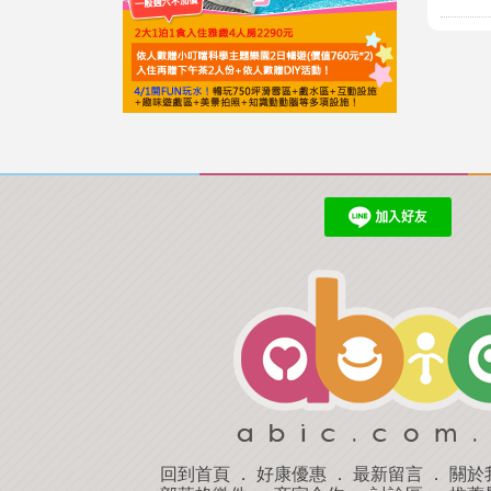
回到首頁
．
好康優惠
．
最新留言
．
關於