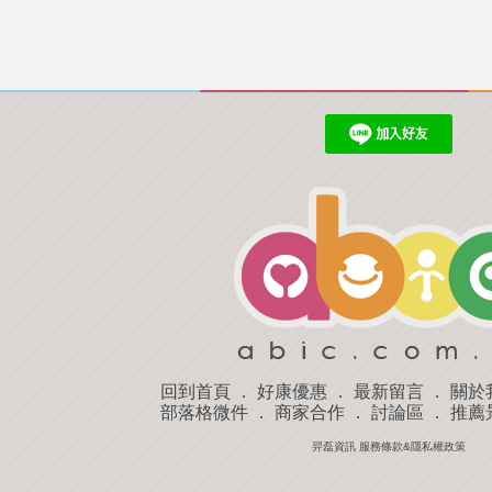
回到首頁
．
好康優惠
．
最新留言
．
關於
部落格微件
．
商家合作
．
討論區
．
推薦
羿磊資訊 服務條款&隱私權政策