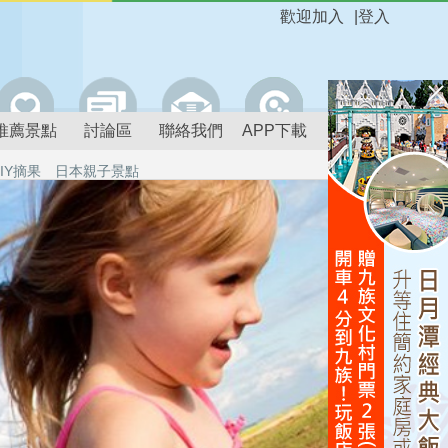
歡迎加入
|
登入
推薦景點
討論區
聯絡我們
APP下載
IY摘果
日本親子景點