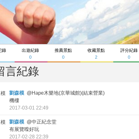
紀錄
出遊紀錄
推薦景點
收藏景點
評分紀錄
0
0
2
0
留言紀錄
劉森模
@
Hape木樂地(京華城館)(結束營業)
機樓
2017-03-01 22:49
劉森模
@
中正紀念堂
有展覽喍好玩
2017-02-28 22:39