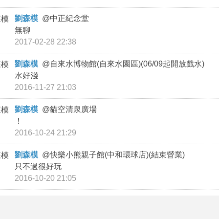
劉森模
@
中正紀念堂
無聊
2017-02-28 22:38
劉森模
@
自來水博物館(自來水園區)(06/09起開放戲水)
水好淺
2016-11-27 21:03
劉森模
@
貓空清泉廣場
！
2016-10-24 21:29
劉森模
@
快樂小熊親子館(中和環球店)(結束營業)
只不過很好玩
2016-10-20 21:05