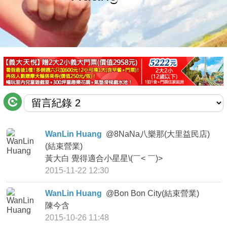
商家合作
推薦景點
討論區
聯絡我們
WanLin Huang
@
8NaNa八樂那(大里益民店)
(結束營業)
APP下載
黃大白 覺得適合小星星\(￣< ￣)>
2015-11-22 12:30
WanLin Huang
@
Bon Bon City(結束營業)
陳今含
2015-10-26 11:48