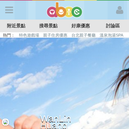
歡迎加入
附近景點
搜尋景點
好康優惠
討論區
APP登入
熱門：
特色遊戲場
親子住房優惠
台北親子餐廳
溫泉泡湯SPA
溜滑梯民宿
觀光工廠
DIY摘果
日本親子景點
首 頁
搜尋景點
好康優惠
最新消息
WanLin
最新留言
Huang