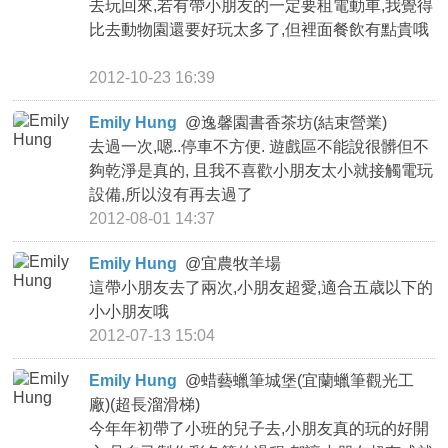
去玩回來,若有帶小朋友的一定要租電動車,我覺得
比去動物園還要好玩太多了,但裡面餐飲有點貴哦
2012-10-23 16:39
Emily Hung
@
逸馨園書香茶坊(結束營業)
去過一次,嗯..停車不方便. 遊戲區不能說很髒但不
夠乾淨是真的, 且我不喜歡小朋友太小就接觸電玩
設備,所以沒有再去過了
2012-08-01 14:37
Emily Hung
@
宜農牧羊場
這帶小朋友去了兩次,小朋友超愛,適合五歳以下的
小小朋友哦
2012-07-13 15:04
Emily Hung
@
蜡藝蠟筆城堡(宜蘭蠟筆觀光工
廠)(超長溜滑梯)
今年年初帶了小班的兒子去,小朋友真的玩的好開