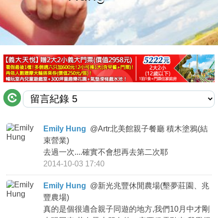
商家合作
推薦景點
討論區
聯絡我們
Emily Hung
@
Artr北美館親子餐廳 積木塗鴉(結
束營業)
APP下載
去過一次....確實不會想再去第二次耶
2014-10-03 17:40
Emily Hung
@
新光兆豐休閒農場(墾夢莊園、兆
豐農場)
真的是個很適合親子同遊的地方,我們10月中才剛