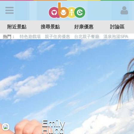
歡迎加入
附近景點
搜尋景點
好康優惠
討論區
APP登入
熱門：
特色遊戲場
親子住房優惠
台北親子餐廳
溫泉泡湯SPA
溜滑梯民宿
觀光工廠
DIY摘果
日本親子景點
首 頁
搜尋景點
好康優惠
最新消息
Emily
最新留言
Hung