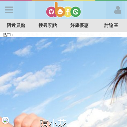
歡迎加入
附近景點
搜尋景點
好康優惠
討論區
APP登入
熱門：
溜滑梯民宿
觀光工廠
DIY摘果
日本親子景點
特色遊戲場
親子住房優惠
台北親子餐廳
溫泉泡湯SPA
首 頁
搜尋景點
好康優惠
最新消息
最新留言
陳小花