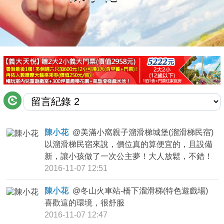
商家合作
推薦景點
討論區
聯絡我們
陳小花
@
美滿小窩親子溜滑梯城堡(溜滑梯民宿)
以溜滑梯民宿來說，價位真的算便宜的，且設備
APP下載
新，讓小孩做了一次公主夢！大人放鬆，不錯！
2016-11-07 12:51
陳小花
@
冬山火車站-橋下溜滑梯(特色遊戲場)
喜歡這的環境，很舒服
2016-11-07 12:47