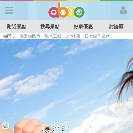
歡迎加入
附近景點
搜尋景點
好康優惠
討論區
APP登入
熱門：
溜滑梯民宿
觀光工廠
DIY摘果
日本親子景點
特色遊戲場
親子住房優惠
台北親子餐廳
溫泉泡湯SPA
首 頁
搜尋景點
好康優惠
最新消息
最新留言
楊胖胖