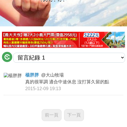
商家合作
推薦景點
討論區
聯絡我們
楊胖胖
@
大山牧場
真的很單調 適合中途休息 沒打算久留的點
APP下載
2015-12-09 19:13
前一頁
下一頁