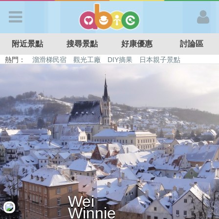
歡迎加入
附近景點
搜尋景點
好康優惠
討論區
APP登入
熱門：
溜滑梯民宿
觀光工廠
DIY摘果
日本親子景點
特色遊戲場
親子住房優惠
台北親子餐廳
溫泉泡湯SPA
首 頁
搜尋景點
好康優惠
最新消息
Wei
最新留言
Winnie