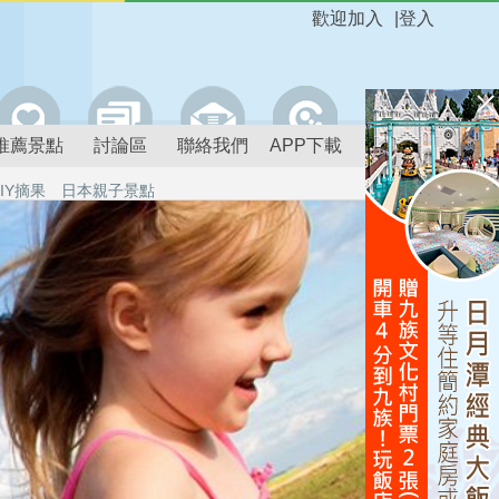
歡迎加入
|
登入
推薦景點
討論區
聯絡我們
APP下載
IY摘果
日本親子景點