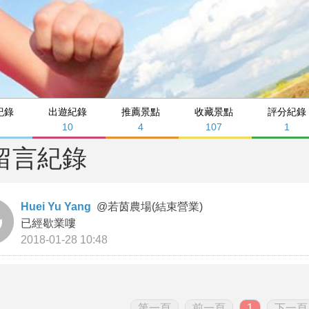
紀錄
出遊紀錄
推薦景點
收藏景點
評分紀錄
10
4
107
1
留言紀錄
Huei Yu Yang
@
若茵農場(結束營業)
已經歇業嘍
2018-01-28 10:48
第一頁
前一頁
1
下一頁