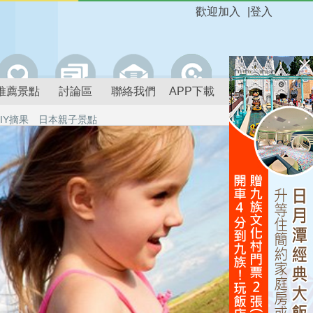
歡迎加入
|
登入
推薦景點
討論區
聯絡我們
APP下載
IY摘果
日本親子景點