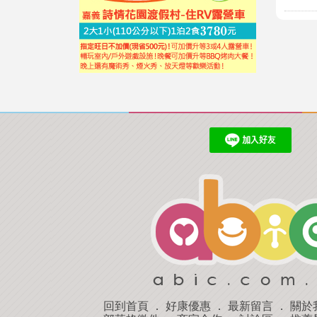
回到首頁
．
好康優惠
．
最新留言
．
關於