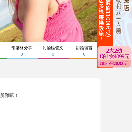
部落格分享
討論區發文
討論留言
0
0
0
人所難嘛！