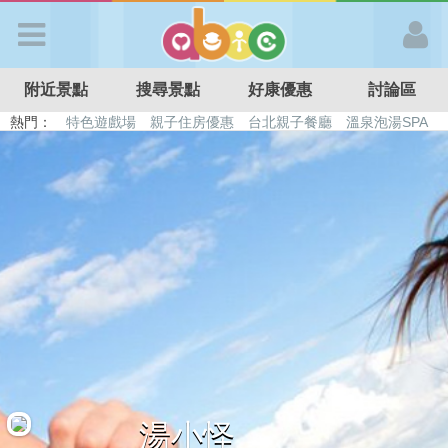
歡迎加入
附近景點
搜尋景點
好康優惠
討論區
APP登入
熱門：
特色遊戲場
親子住房優惠
台北親子餐廳
溫泉泡湯SPA
溜滑梯民宿
觀光工廠
DIY摘果
日本親子景點
首 頁
搜尋景點
好康優惠
最新消息
最新留言
湯小怪