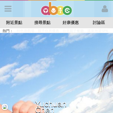
歡迎加入
附近景點
搜尋景點
好康優惠
討論區
APP登入
熱門：
溜滑梯民宿
觀光工廠
DIY摘果
日本親子景點
特色遊戲場
親子住房優惠
台北親子餐廳
溫泉泡湯SPA
首 頁
搜尋景點
好康優惠
最新消息
Yuchuan
最新留言
Chen