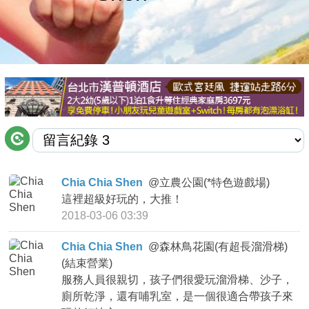
商家合作
推薦景點
討論區
聯絡我們
Chia Chia Shen
@
立農公園(*特色遊戲場)
這裡超級好玩的，大推！
APP下載
2018-03-06 03:39
Chia Chia Shen
@
森林鳥花園(有超長溜滑梯)
(結束營業)
服務人員很親切，孩子們很愛玩溜滑梯、沙子，
廁所乾淨，還有哺乳室，是一個很適合帶孩子來