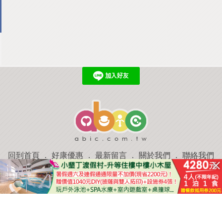
回到首頁
．
好康優惠
．
最新留言
．
關於我們
．
聯絡我們
部落格微件
．
商家合作
．
討論區
．
推薦景點
．
APP下載
羿磊資訊 服務條款&隱私權政策