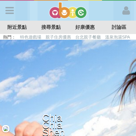
歡迎加入
附近景點
搜尋景點
好康優惠
討論區
APP登入
熱門：
特色遊戲場
親子住房優惠
台北親子餐廳
溫泉泡湯SPA
溜滑梯民宿
觀光工廠
DIY摘果
日本親子景點
首 頁
搜尋景點
好康優惠
最新消息
Chia
Chia
最新留言
Shen