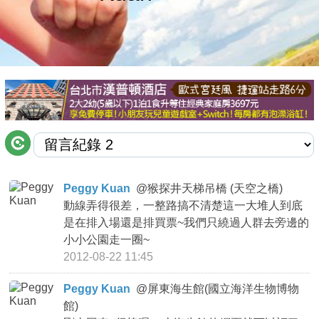
商家合作
推薦景點
討論區
聯絡我們
Peggy Kuan
@
猴探井天梯吊橋 (天空之橋)
動線弄得很差，一整路搞不清楚這一大堆人到底
APP下載
是在排入場還是排買票~我們只繞過人群去旁邊的
小小公園走一圈~
2012-08-22 11:45
Peggy Kuan
@
屏東海生館(國立海洋生物博物
館)