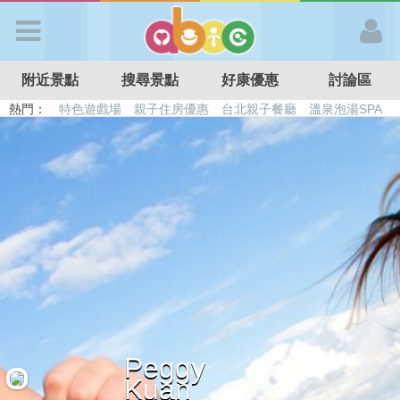
歡迎加入
附近景點
搜尋景點
好康優惠
討論區
APP登入
熱門：
特色遊戲場
親子住房優惠
台北親子餐廳
溫泉泡湯SPA
溜滑梯民宿
觀光工廠
DIY摘果
日本親子景點
首 頁
搜尋景點
好康優惠
最新消息
Peggy
最新留言
Kuan