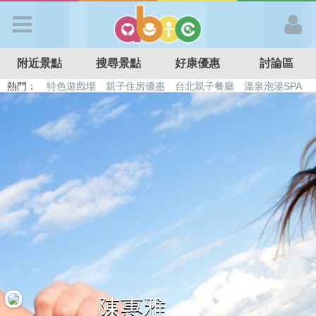
歡迎加入
附近景點
搜尋景點
好康優惠
討論區
APP登入
熱門：
特色遊戲場
親子住房優惠
台北親子餐廳
溫泉泡湯SPA
溜滑梯民宿
觀光工廠
DIY摘果
日本親子景點
首 頁
搜尋景點
好康優惠
最新消息
最新留言
陳惠雅