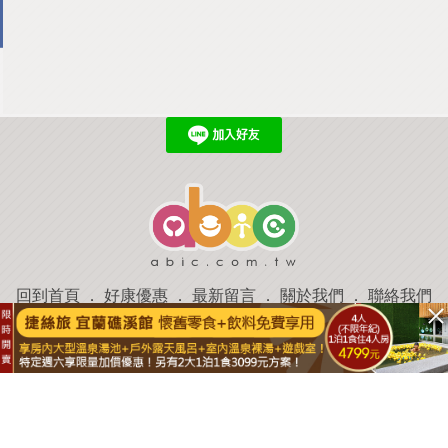
回到首頁
．
好康優惠
．
最新留言
．
關於我們
．
聯絡我們
部落格微件
．
商家合作
．
討論區
．
推薦景點
．
APP下載
羿磊資訊 服務條款&隱私權政策