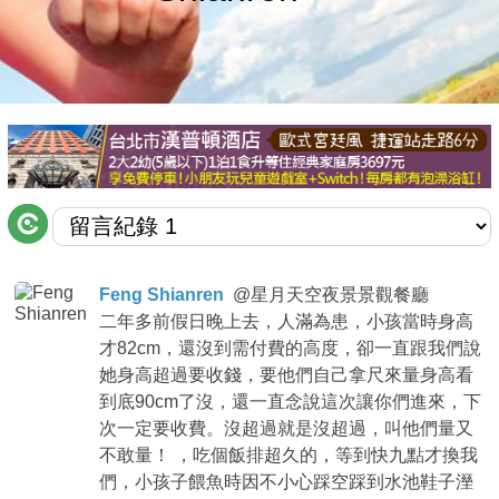
商家合作
推薦景點
討論區
聯絡我們
Feng Shianren
@
星月天空夜景景觀餐廳
二年多前假日晚上去，人滿為患，小孩當時身高
APP下載
才82cm，還沒到需付費的高度，卻一直跟我們說
她身高超過要收錢，要他們自己拿尺來量身高看
到底90cm了沒，還一直念說這次讓你們進來，下
次一定要收費。沒超過就是沒超過，叫他們量又
不敢量！ ，吃個飯排超久的，等到快九點才換我
們，小孩子餵魚時因不小心踩空踩到水池鞋子溼