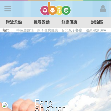
歡迎加入
附近景點
搜尋景點
好康優惠
討論區
APP登入
熱門：
特色遊戲場
親子住房優惠
台北親子餐廳
溫泉泡湯SPA
溜滑梯民宿
觀光工廠
DIY摘果
日本親子景點
首 頁
搜尋景點
好康優惠
最新消息
Feng
最新留言
Shianren