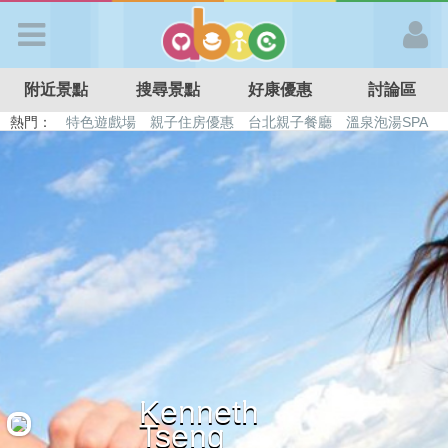
歡迎加入
附近景點
搜尋景點
好康優惠
討論區
APP登入
熱門：
特色遊戲場
親子住房優惠
台北親子餐廳
溫泉泡湯SPA
溜滑梯民宿
觀光工廠
DIY摘果
日本親子景點
首 頁
搜尋景點
好康優惠
最新消息
Kenneth
最新留言
Tseng