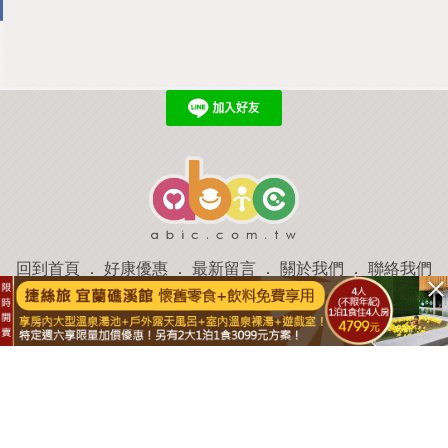
回到首頁
．
好康優惠
．
最新留言
．
關於我們
．
聯絡我們
部落格微件
．
商家合作
．
討論區
．
推薦景點
．
APP下載
羿磊資訊 服務條款&隱私權政策