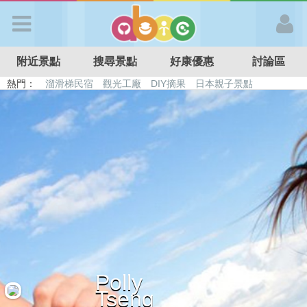
歡迎加入
附近景點
搜尋景點
好康優惠
討論區
APP登入
熱門：
溜滑梯民宿
觀光工廠
DIY摘果
日本親子景點
特色遊戲場
親子住房優惠
台北親子餐廳
溫泉泡湯SPA
首 頁
搜尋景點
好康優惠
最新消息
Polly
最新留言
Tseng