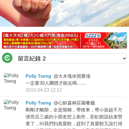
商家合作
推薦景點
討論區
聯絡我們
Polly Tseng
@
大木塊休閒農場
一定要30人團體才能去嗎……
APP下載
2015-04-23 12:12
Polly Tseng
@
心鮮森林莊園餐廳
剛剛才離開，全是階梯，帶推車，帶小孩超不方
便而且三歲的小朋友想上廁所，彩虹館說結束營
業了，叫我們到真愛館，趕到了真愛館又說打掃