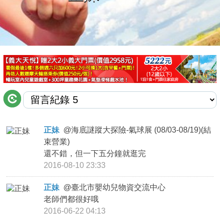
商家合作
推薦景點
討論區
聯絡我們
正妹
@
海底謎蹤大探險-氣球展 (08/03-08/19)(結
束營業)
APP下載
還不錯，但一下五分鐘就逛完
2016-08-10 23:33
正妹
@
臺北市嬰幼兒物資交流中心
老師們都很好哦
2016-06-22 04:13