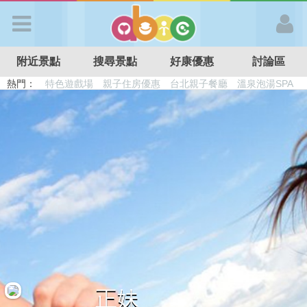
歡迎加入
附近景點
搜尋景點
好康優惠
討論區
APP登入
熱門：
溜滑梯民宿
觀光工廠
DIY摘果
日本親子景點
特色遊戲場
親子住房優惠
台北親子餐廳
溫泉泡湯SPA
首 頁
搜尋景點
好康優惠
最新消息
最新留言
正妹