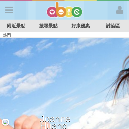
歡迎加入
附近景點
搜尋景點
好康優惠
討論區
APP登入
熱門：
溜滑梯民宿
觀光工廠
DIY摘果
日本親子景點
特色遊戲場
親子住房優惠
台北親子餐廳
溫泉泡湯SPA
首 頁
搜尋景點
好康優惠
最新消息
Joanne
最新留言
Huang