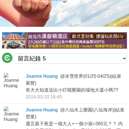
商家合作
推薦景點
討論區
聯絡我們
Joanne Huang
@
冰雪世界(01/25-04/25)(結束
展覽)
APP下載
有大大知道這比小叮噹樂園的場地大還小嗎??
2014-03-10 16:40
Joanne Huang
@
八仙水上樂園(八仙海岸)(結束
營業)
週五親子夜是一個大人+一個小孩=360元？？ 內