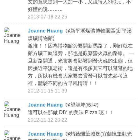
文的意思提到一大加一小，又說每人360元，不
好懂的說………
2013-07-18 22:25
Joanne Huang
@
新平溪煤礦博物園區(新平溪
煤礦博物館)
激推！！因為博物館旁要開新馬路了，剛好就在
館方礦工軌道旁，那也是觀察螢火蟲的路線。 一
旦新路開通，光害將會影響到螢火蟲的生態，但
因接近平溪老街，還是有很多其它可以逛逛的地
方，所以有機會大家要去賞螢可以首先參考這
裡，體驗不同的古早風情唷！！
2012-11-15 11:39
Joanne Huang
@
望龍埤(軟埤)
還可以在那做 DIY 的美味 Pizza 呢！！
2012-11-12 20:22
Joanne Huang
@
蜡藝蠟筆城堡(宜蘭蠟筆觀光