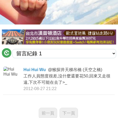
商家合作
推薦景點
討論區
聯絡我們
Hui Hui Wu
@
猴探井天梯吊橋 (天空之橋)
工作人員態度很差,沒什麼還要花50,回來又走很
APP下載
遠,下次不可能在去了>_
2012-08-27 21:22
前一頁
下一頁