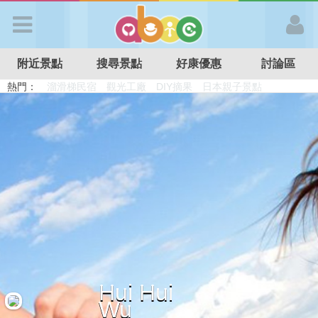
歡迎加入
附近景點
搜尋景點
好康優惠
討論區
APP登入
熱門：
溜滑梯民宿
觀光工廠
DIY摘果
日本親子景點
特色遊戲場
親子住房優惠
台北親子餐廳
溫泉泡湯SPA
首 頁
搜尋景點
好康優惠
最新消息
Hui Hui
最新留言
Wu