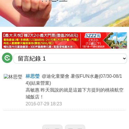
商家合作
推薦景點
討論區
聯絡我們
林思瑩
@
迪化童樂會 暑假FUN水趣(07/30-08/1
4)(結束營業)
APP下載
高敏惠 昨天我說的就是這篇下方提到的桃禧航空
城飯店！
2016-07-29 18:23