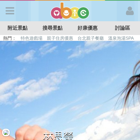
歡迎加入
附近景點
搜尋景點
好康優惠
討論區
APP登入
熱門：
特色遊戲場
親子住房優惠
台北親子餐廳
溫泉泡湯SPA
溜滑梯民宿
觀光工廠
DIY摘果
日本親子景點
首 頁
搜尋景點
好康優惠
最新消息
最新留言
林思瑩