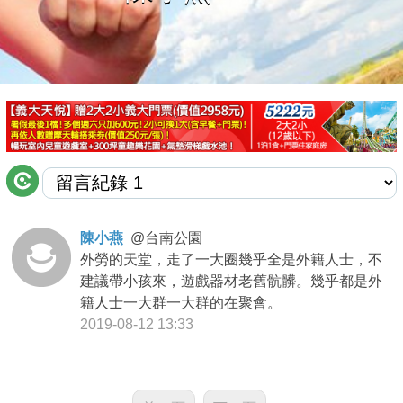
商家合作
推薦景點
討論區
聯絡我們
陳小燕
@
台南公園
外勞的天堂，走了一大圈幾乎全是外籍人士，不
APP下載
建議帶小孩來，遊戲器材老舊骯髒。幾乎都是外
籍人士一大群一大群的在聚會。
2019-08-12 13:33