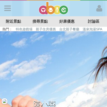
歡迎加入
附近景點
搜尋景點
好康優惠
討論區
APP登入
熱門：
特色遊戲場
親子住房優惠
台北親子餐廳
溫泉泡湯SPA
溜滑梯民宿
觀光工廠
DIY摘果
日本親子景點
首 頁
搜尋景點
好康優惠
最新消息
最新留言
陳小燕