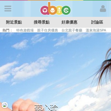
歡迎加入
附近景點
搜尋景點
好康優惠
討論區
APP登入
熱門：
特色遊戲場
親子住房優惠
台北親子餐廳
溫泉泡湯SPA
溜滑梯民宿
觀光工廠
DIY摘果
日本親子景點
首 頁
搜尋景點
好康優惠
最新消息
最新留言
蘇心瑜