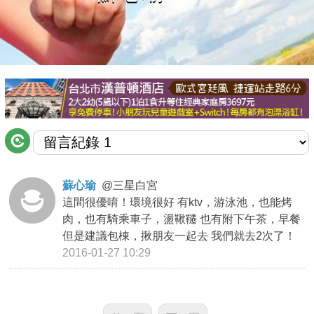
商家合作
推薦景點
討論區
聯絡我們
蘇心瑜
@
三星白宮
這間很優唷！環境很好 有ktv，游泳池，也能烤
APP下載
肉，也有騎乘車子，盪鞦韆 也有附下午茶，早餐
但是建議包棟，揪朋友一起去 我們就去2次了！
2016-01-27 10:29