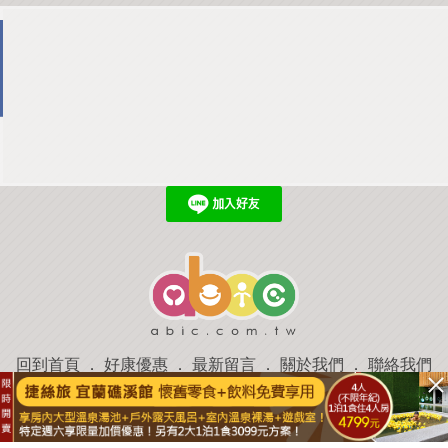
回到首頁
．
好康優惠
．
最新留言
．
關於我們
．
聯絡我們
部落格微件
．
商家合作
．
討論區
．
推薦景點
．
APP下載
羿磊資訊 服務條款&隱私權政策