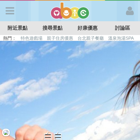
歡迎加入
附近景點
搜尋景點
好康優惠
討論區
APP登入
熱門：
特色遊戲場
親子住房優惠
台北親子餐廳
溫泉泡湯SPA
溜滑梯民宿
觀光工廠
DIY摘果
日本親子景點
首 頁
搜尋景點
好康優惠
最新消息
最新留言
白白