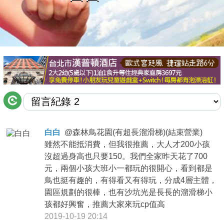
商家合作
推薦景點
討論區
聯絡我們
白白
@
森林鳥花園(有超長溜滑梯)(結束營業)
雖然不能抵消費，但我很推薦，大人才200小孩
APP下載
沒超過身高也只要150。我們全家昨天花了700
元，兩個小孩大班小一都玩的很開心，看到都是
鳥也挺有趣的，有得看又有得玩，分成4層主體，
園區規劃的很棒，也有沙坑光是長長的溜滑梯小
孩都好興奮，推薦大家來玩cp值高
2019-10-19 20:14