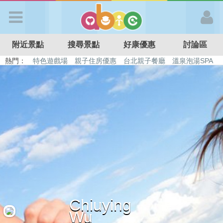
歡迎加入
附近景點
搜尋景點
好康優惠
討論區
APP登入
熱門：
特色遊戲場
親子住房優惠
台北親子餐廳
溫泉泡湯SPA
溜滑梯民宿
觀光工廠
DIY摘果
日本親子景點
首 頁
搜尋景點
好康優惠
最新消息
Chiuying
最新留言
Wu