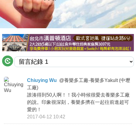
商家合作
推薦景點
討論區
聯絡我們
Chiuying Wu
@
養樂多工廠-養樂多Yakult (中壢
工廠)
APP下載
誰湊得到50人啊！！我小時候很愛去養樂多工廠
的說。印象很深刻，養樂多擠在一起往前進超可
愛的！
2017-04-12 10:42