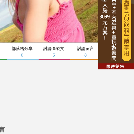
部落格分享
討論區發文
討論留言
0
5
8
言