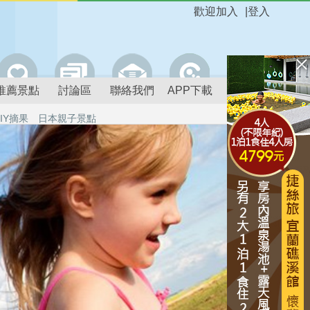
歡迎加入
|
登入
推薦景點
討論區
聯絡我們
APP下載
IY摘果
日本親子景點