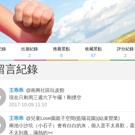
紀錄
出遊紀錄
推薦景點
收藏景點
評分紀錄
4
2
0
57
2
留言紀錄
王乖乖
@
南興社區玩皮館
現在只剩周三週六下午囉！剛撲空
2017-10-09 11:10
王乖乖
@
兒童Love園親子空間(藍陽花園)(結束營業)
兩池小沙坑（小石子）會有白白的灰，個人是不太喜歡，還
不太到風，滿熱的><