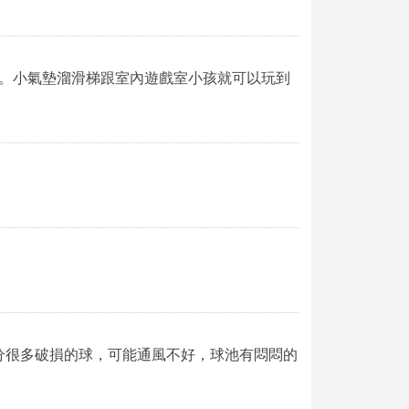
。小氣墊溜滑梯跟室內遊戲室小孩就可以玩到
部分很多破損的球，可能通風不好，球池有悶悶的