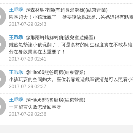
王乖乖
@
森林鳥花園(有超長溜滑梯)(結束營業)
園區超大！小孩玩瘋了 ！硬要說缺點就是…爸媽追得有點累
2017-07-29 02:43
王乖乖
@
那兩蚵烤鮮蚵(附設兒童遊樂區)
雖然氣墊讓小孩玩翻了，可是食材的衛生程度實在不敢恭維
分在餐飲業實在太重要了！
2017-07-29 02:41
王乖乖
@
Hito66熊爸廚房(結束營業)
小孩玩耍的空間夠大。座位若靠近遊戲區很清楚可以照看小
2017-07-29 02:37
王乖乖
@
Hito66熊爸廚房(結束營業)
一直留言失敗怎麼回事呀
2017-07-29 02:36