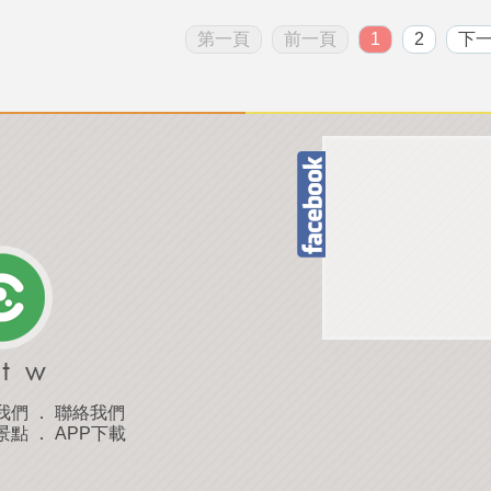
第一頁
前一頁
1
2
下
我們
．
聯絡我們
景點
．
APP下載