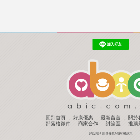
回到首頁
．
好康優惠
．
最新留言
．
關於
部落格微件
．
商家合作
．
討論區
．
推薦
羿磊資訊 服務條款&隱私權政策