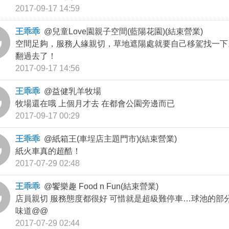
2017-09-17 14:59
王乖乖
@
兒童Love園親子空間(藍陽花園)(結束營業)
空間足夠，服務人緣親切，草地遮陽處就要自己移駕找一下
翻過去了！
2017-09-17 14:56
王乖乖
@
益健乳羊牧場
牧場還在哦 上個月才去 在都會公園旁邊而已
2017-09-17 00:29
王乖乖
@
紙箱王(車埕店主題門市)(結束營業)
紙火車真的超酷！
2017-07-29 02:48
王乖乖
@
饗樂趣 Food n Fun(結束營業)
店員親切 服務態度都很好 可惜就是超級難停車…球池的
味道@@
2017-07-29 02:44