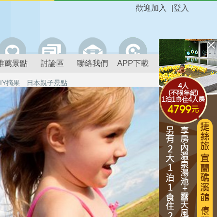
歡迎加入
|
登入
推薦景點
討論區
聯絡我們
APP下載
IY摘果
日本親子景點