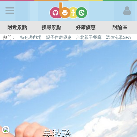
歡迎加入
附近景點
搜尋景點
好康優惠
討論區
APP登入
熱門：
特色遊戲場
親子住房優惠
台北親子餐廳
溫泉泡湯SPA
溜滑梯民宿
觀光工廠
DIY摘果
日本親子景點
首 頁
搜尋景點
好康優惠
最新消息
最新留言
吳秋玲