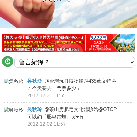
商家合作
推薦景點
討論區
聯絡我們
吳秋玲
@
台灣玩具博物館@435藝文特區
ㄛ今天要去，門票多少ㄚ
APP下載
2012-12-31 11:55
吳秋玲
@
茶山房肥皂文化體驗館@OTOP
可以釣「肥皂青蛙」웃♥유
2012-12-02 11:57