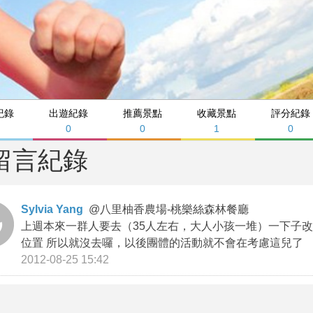
紀錄
出遊紀錄
推薦景點
收藏景點
評分紀錄
0
0
1
0
留言紀錄
Sylvia Yang
@
八里柚香農場-桃樂絲森林餐廳
上週本來一群人要去（35人左右，大人小孩一堆）一下子
位置 所以就沒去囉，以後團體的活動就不會在考慮這兒了
2012-08-25 15:42