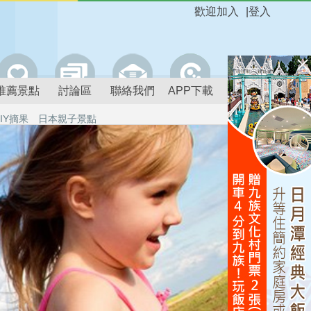
歡迎加入
|
登入
推薦景點
討論區
聯絡我們
APP下載
IY摘果
日本親子景點