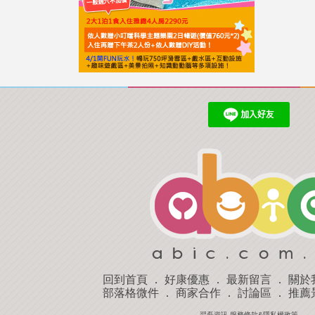
回到首頁
．
好康優惠
．
最新留言
．
關於
部落格微件
．
商家合作
．
討論區
．
推薦
羿磊資訊 服務條款&隱私權政策