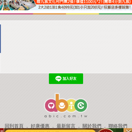
回到首頁
．
好康優惠
．
最新留言
．
關於我們
．
聯絡我們
部落格微件
．
商家合作
．
討論區
．
推薦景點
．
APP下載