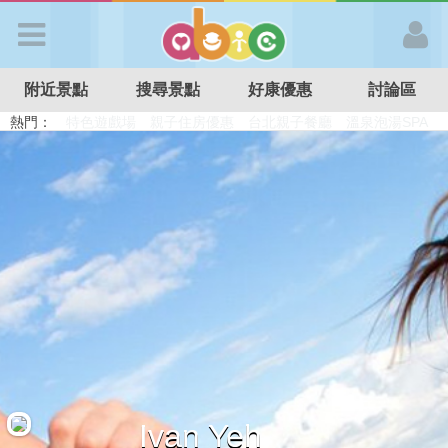
歡迎加入
附近景點
搜尋景點
好康優惠
討論區
APP登入
熱門：
溜滑梯民宿
觀光工廠
DIY摘果
日本親子景點
特色遊戲場
親子住房優惠
台北親子餐廳
溫泉泡湯SPA
首 頁
搜尋景點
好康優惠
最新消息
最新留言
Ivan Yeh