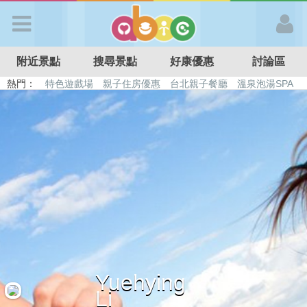
歡迎加入
附近景點
搜尋景點
好康優惠
討論區
APP登入
熱門：
特色遊戲場
親子住房優惠
台北親子餐廳
溫泉泡湯SPA
溜滑梯民宿
觀光工廠
DIY摘果
日本親子景點
首 頁
搜尋景點
好康優惠
最新消息
Yuehying
最新留言
Li