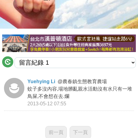
商家合作
推薦景點
討論區
聯絡我們
Yuehying Li
@
農春鎮生態教育農場
蚊子多沒內容,場地髒亂親水活動沒有水只有一堆
APP下載
鳥屎,不會想在去.爛
2013-05-12 07:55
前一頁
下一頁