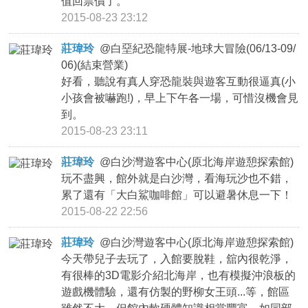
值回票價了。
2015-08-23 23:12
莊瑋玲
@
白堊紀恐龍特展-地球大冒險(06/13-09/
06)(結束營業)
好看，聽說有真人穿恐龍裝與遊客互動很逼真(小
小孩會被嚇跑!)，早上下午各一場，可惜沒機會見
到。
2015-08-23 23:11
莊瑋玲
@
白沙灣遊客中心(原北海岸遊憩探索館)
玩不盡興，館外就是白沙灣，看海玩沙也不錯，
累了還有「大白鯊咖啡館」可以避暑休息一下！
2015-08-22 22:56
莊瑋玲
@
白沙灣遊客中心(原北海岸遊憩探索館)
今天帶兒子去玩了，入館要脫鞋，舘內很乾淨，
有很棒的3D電影介紹北海岸，也有模擬沖浪板的
遊戲機體驗，還有仿製的野柳女王頭...等，館區