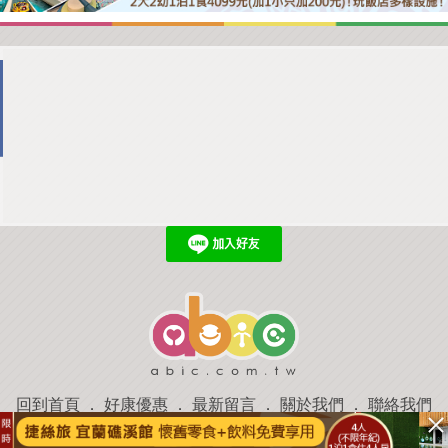
回到首頁
．
好康優惠
．
最新留言
．
關於我們
．
聯絡我們
部落格微件
．
商家合作
．
討論區
．
推薦景點
．
APP下載