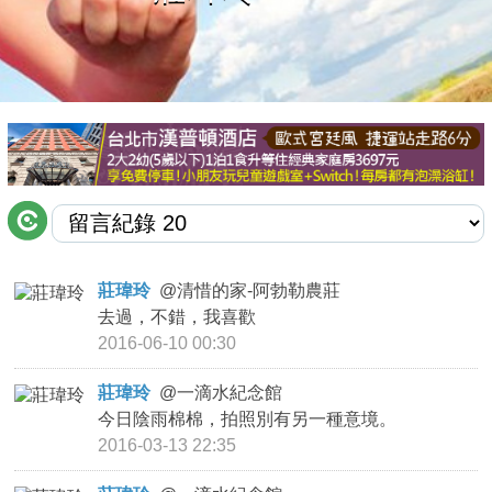
商家合作
推薦景點
討論區
聯絡我們
莊瑋玲
@
清惜的家-阿勃勒農莊
去過，不錯，我喜歡
APP下載
2016-06-10 00:30
莊瑋玲
@
一滴水紀念館
今日陰雨棉棉，拍照別有另一種意境。
2016-03-13 22:35