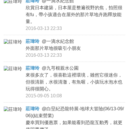
莊瑋玲
@
一滴水紀念館
欣賞日本建築，日本屋是整遍視野的焦，拍照很
有fu，帶小孩適合在屋外的那片草地卉跑釋放能
量。
2016-03-13 22:33
莊瑋玲
@
一滴水紀念館
外面那片草地很吸引小朋友
2016-03-13 22:33
莊瑋玲
@
九芎根親水公園
來很多次了，很喜歡這裡環境，雖然它很迷你，
但很清新，水很清澈，有魚喔，小孩玩水泡水也
玩得很開心。
2015-09-05 10:08
莊瑋玲
@
白堊紀恐龍特展-地球大冒險(06/13-09/
06)(結束營業)
慶幸買到優惠票，如果能看到恐龍互動秀，就更