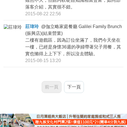
雖然不大，但館內軟硬體知識相當豐富，如同部
落客介紹，其實很不錯。
2015-08-22 22:56
莊瑋玲
@
伽立略家庭餐廳 Galilei Family Brunch
(振興店)(結束營業)
二樓有遊戲區，因為訂位坐滿了，我們今天坐在
一樓，已經是身懷36週的孕婦帶著兒子用餐，其
實也懶得上上下下，所以沒去體驗。
2015-08-15 13:20
前一頁
下一頁