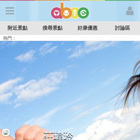
歡迎加入
附近景點
搜尋景點
好康優惠
討論區
APP登入
熱門：
溜滑梯民宿
觀光工廠
DIY摘果
日本親子景點
特色遊戲場
親子住房優惠
台北親子餐廳
溫泉泡湯SPA
首 頁
搜尋景點
好康優惠
最新消息
最新留言
莊瑋玲