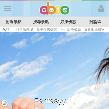
歡迎加入
附近景點
搜尋景點
好康優惠
討論區
APP登入
熱門：
特色遊戲場
親子住房優惠
台北親子餐廳
溫泉泡湯SPA
溜滑梯民宿
觀光工廠
DIY摘果
日本親子景點
首 頁
搜尋景點
好康優惠
最新消息
Fantasyy
最新留言
Li