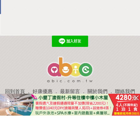
回到首頁
．
好康優惠
．
最新留言
．
關於我們
．
聯絡我們
部落格微件
．
商家合作
．
討論區
．
推薦景點
．
APP下載
羿磊資訊 服務條款&隱私權政策