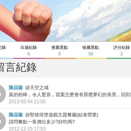
紀錄
出遊紀錄
推薦景點
收藏景點
評分紀錄
0
0
30
2
留言紀錄
陳品璇
@
天空之城
真的粉棒，令人驚喜，苗栗怎麽會有那麼夢幻的美景，回到家
2013-02-04 11:50
陳品璇
@
聖彼得堡遊戲主題餐廳(結束營業)
請問餐點一客價位多少?好吃嗎?
2012-12-25 17:53