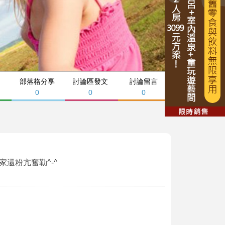
部落格分享
討論區發文
討論留言
0
0
0
還粉亢奮勒^-^