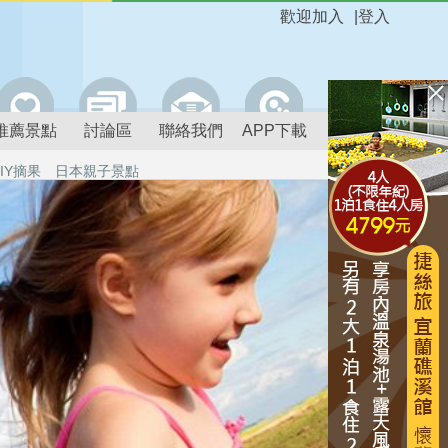
歡迎加入
|
登入
推薦景點
討論區
聯絡我們
APP下載
IY摘果
日本親子景點