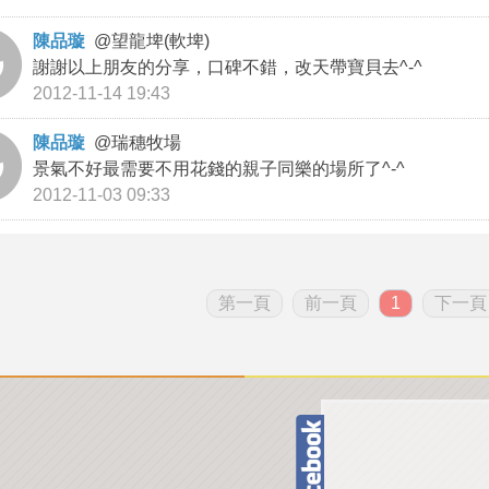
陳品璇
@
望龍埤(軟埤)
謝謝以上朋友的分享，口碑不錯，改天帶寶貝去^-^
2012-11-14 19:43
陳品璇
@
瑞穗牧場
景氣不好最需要不用花錢的親子同樂的場所了^-^
2012-11-03 09:33
第一頁
前一頁
1
下一頁